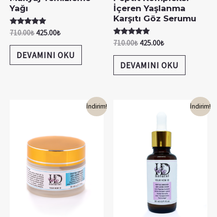
Yağı
İçeren Yaşlanma
Karşıtı Göz Serumu
5 üzerinden
710.00
₺
425.00
₺
5.00
5 üzerinden
710.00
₺
425.00
₺
oy aldı
5.00
DEVAMINI OKU
oy aldı
DEVAMINI OKU
İndirim!
İndirim!