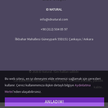
ID NATURAL
info@idnatural.com
+90 (312) 504 05 97
İlkbahar Mahallesi Güneypark 55D151 Çankaya / Ankara
© 2026 ID Natural. Tüm hakları saklıdır.
Bu web sitesi, en iyi deneyimi elde etmenizi sağlamak için çerezleri
Cilt bakımında hedefimiz; Temiz içerik, bilimsel etkinlik, yüksek
kullanır. Çerez kullanımımıza ilişkin detaylı bilgiye
Aydınlatma
kalite..
Metni
’nden ulaşabilirsiniz.
ANLADIM!