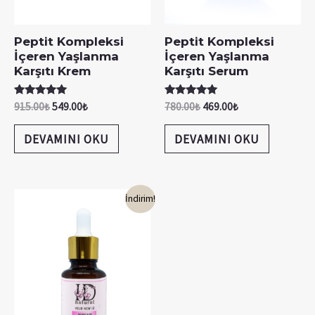
Peptit Kompleksi
Peptit Kompleksi
İçeren Yaşlanma
İçeren Yaşlanma
Karşıtı Krem
Karşıtı Serum
5 üzerinden
5 üzerinden
915.00
₺
549.00
₺
780.00
₺
469.00
₺
5.00
5.00
oy aldı
oy aldı
DEVAMINI OKU
DEVAMINI OKU
İndirim!