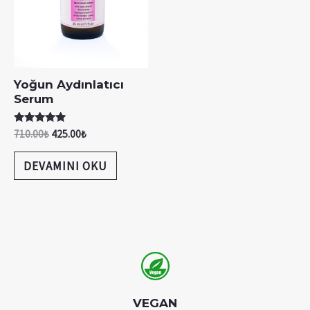
Yoğun Aydınlatıcı
Serum
5 üzerinden
710.00
₺
425.00
₺
5.00
oy aldı
DEVAMINI OKU
VEGAN