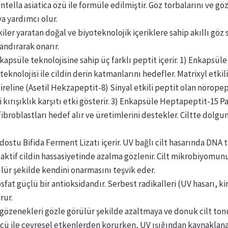
lla asiatica özü ile formüle edilmiştir. Göz torbalarını ve göz ş
a yardımcı olur.
ler yaratan doğal ve biyoteknolojik içeriklere sahip akıllı göz s
andırarak onarır.
nkapsüle teknolojisine sahip üç farklı peptit içerir. 1) Enkaps
nolojisi ile cildin derin katmanlarını hedefler. Matrixyl etkili 
ireline (Asetil Hekzapeptit-8) Sinyal etkili peptit olan nöropep
kırışıklık karşıtı etki gösterir. 3) Enkapsüle Heptapeptit-15 Pal
ibroblastları hedef alır ve üretimlerini destekler. Ciltte dolg
ostu Bifida Ferment Lizatı içerir. UV bağlı cilt hasarında DNA ta
eaktif cildin hassasiyetinde azalma gözlenir. Cilt mikrobiyomun
rülür şekilde kendini onarmasını teşvik eder.
at güçlü bir antioksidandır. Serbest radikalleri (UV hasarı, kirl
rur.
 gözenekleri gözle görülür şekilde azaltmaya ve donuk cilt tonu
gücü ile çevresel etkenlerden korurken, UV ışığından kaynaklana