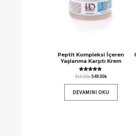
Peptit Kompleksi İçeren
Yaşlanma Karşıtı Krem
5 üzerinden
915.00
₺
549.00
₺
5.00
oy aldı
DEVAMINI OKU