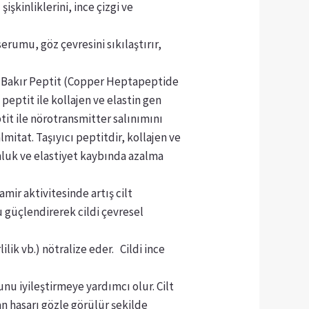
işkinliklerini, ince çizgi ve
erumu, göz çevresini sıkılaştırır,
üle Bakır Peptit (Copper Heptapeptide
peptit ile kollajen ve elastin gen
tit ile nörotransmitter salınımını
mitat. Taşıyıcı peptitdir, kollajen ve
unluk ve elastiyet kaybında azalma
mir aktivitesinde artış cilt
u güçlendirerek cildi çevresel
ilik vb.) nötralize eder. Cildi ince
nu iyileştirmeye yardımcı olur. Cilt
n hasarı gözle görülür şekilde