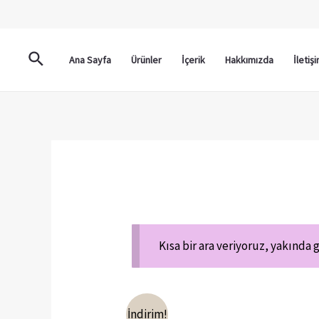
Ana Sayfa
Ürünler
İçerik
Hakkımızda
İletiş
Kısa bir ara veriyoruz, yakında
İndirim!