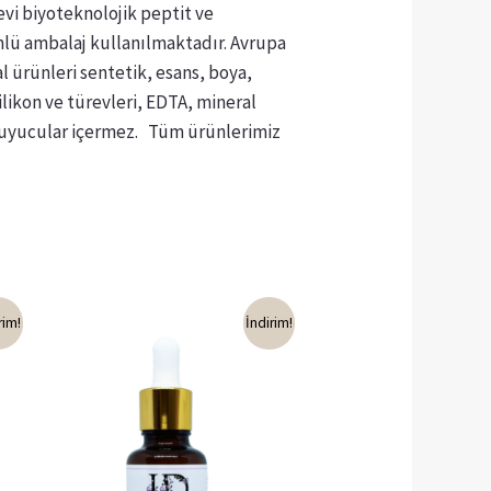
evi biyoteknolojik peptit ve
ümlü ambalaj kullanılmaktadır. Avrupa
l ürünleri sentetik, esans, boya,
ilikon ve türevleri, EDTA, mineral
oruyucular içermez. Tüm ürünlerimiz
rim!
İndirim!