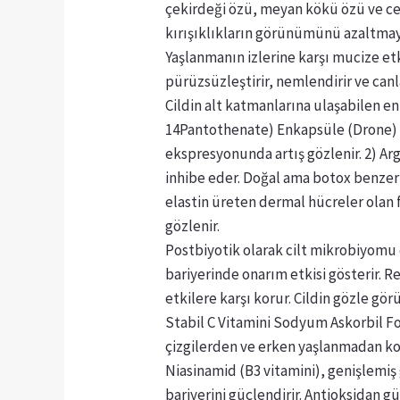
çekirdeği özü, meyan kökü özü ve cente
kırışıklıkların görünümünü azaltmay
Yaşlanmanın izlerine karşı mucize etki
pürüzsüzleştirir, nemlendirir ve canl
Cildin alt katmanlarına ulaşabilen e
14Pantothenate) Enkapsüle (Drone) tek
ekspresyonunda artış gözlenir. 2) Arg
inhibe eder. Doğal ama botox benzeri 
elastin üreten dermal hücreler olan f
gözlenir.
Postbiyotik olarak cilt mikrobiyomu d
bariyerinde onarım etkisi gösterir. R
etkilere karşı korur. Cildin gözle gö
Stabil C Vitamini Sodyum Askorbil Fosf
çizgilerden ve erken yaşlanmadan ko
Niasinamid (B3 vitamini), genişlemiş
bariyerini güçlendirir. Antioksidan 