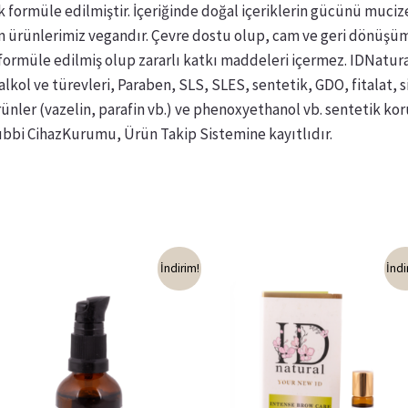
ik formüle edilmiştir. İçeriğinde doğal içeriklerin gücünü muciz
Tüm ürünlerimiz vegandır. Çevre dostu olup, cam ve geri dönüş
 formüle edilmiş olup zararlı katkı maddeleri içermez. IDNatura
kol ve türevleri, Paraben, SLS, SLES, sentetik, GDO, fitalat, s
ünler (vazelin, parafin vb.) ve phenoxyethanol vb. sentetik k
 Tıbbi CihazKurumu, Ürün Takip Sistemine kayıtlıdır.
İndirim!
İndi