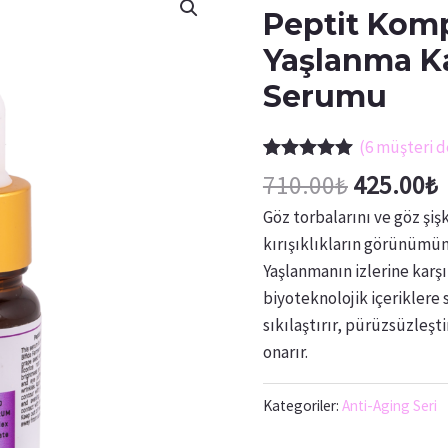
Peptit Komp
Yaşlanma Ka
Serumu
(
6
müşteri d
6
müşteri
710.00
₺
425.00
₺
puanına
dayanarak 5
Göz torbalarını ve göz şişki
üzerinden
5.00
puan
kırışıklıkların görünümün
aldı
Yaşlanmanın izlerine karş
biyoteknolojik içeriklere 
sıkılaştırır, pürüzsüzleşt
onarır.
Kategoriler:
Anti-Aging Seri