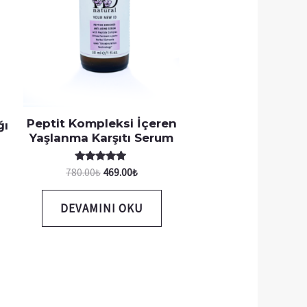
Peptit Kompleksi İçeren
ğı
Yaşlanma Karşıtı Serum
5 üzerinden
780.00
₺
469.00
₺
5.00
oy aldı
DEVAMINI OKU