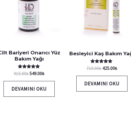
Cilt Bariyeri Onarıcı Yüz
Besleyici Kaş Bakım Ya
Bakım Yağı
5 üzerinden
710.00
₺
425.00
₺
5.00
5 üzerinden
915.00
₺
549.00
₺
oy aldı
5.00
oy aldı
DEVAMINI OKU
DEVAMINI OKU