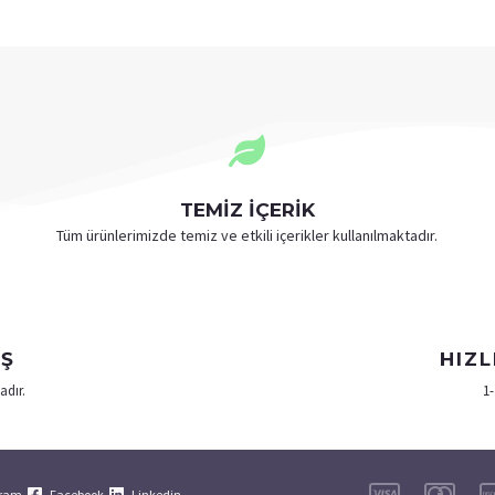
TEMİZ İÇERİK
Tüm ürünlerimizde temiz ve etkili içerikler kullanılmaktadır.
IŞ
HIZL
adır.
1-
gram
Facebook
Linkedin