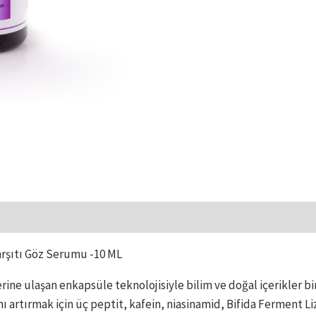
arşıtı Göz Serumu -10 ML
erine ulaşan enkapsüle teknolojisiyle bilim ve doğal içerikler 
ğını artırmak için üç peptit, kafein, niasinamid, Bifida Ferment L