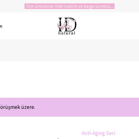
Tüm ürünlerde %40 indirim ve kargo ücretsiz...
im
 görüşmek üzere.
Anti-Aging Seri