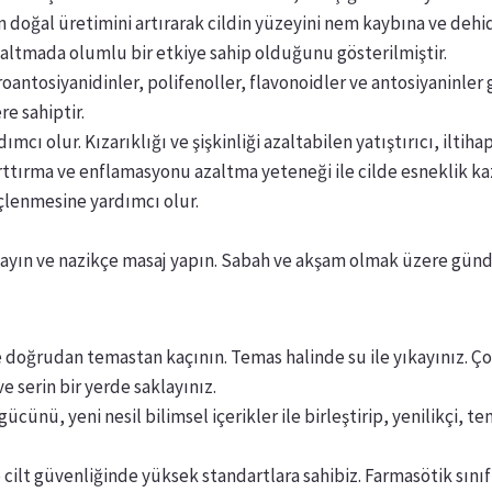
n doğal üretimini artırarak cildin yüzeyini nem kaybına ve deh
 azaltmada olumlu bir etkiye sahip olduğunu gösterilmiştir.
oantosiyanidinler, polifenoller, flavonoidler ve antosiyaninler g
re sahiptir.
ımcı olur. Kızarıklığı ve şişkinliği azaltabilen yatıştırıcı, iltihap
arttırma ve enflamasyonu azaltma yeteneği ile cilde esneklik kaz
üçlenmesine yardımcı olur.
ayın ve nazikçe masaj yapın. Sabah ve akşam olmak üzere günde
ile doğrudan temastan kaçının. Temas halinde su ile yıkayınız. 
e serin bir yerde saklayınız.
gücünü, yeni nesil bilimsel içerikler ile birleştirip, yenilikçi, te
e cilt güvenliğinde yüksek standartlara sahibiz. Farmasötik sını